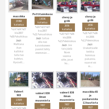
Pottitaimikone
massikka
chevy ja
chevy ja
13036
grilli
grilli
19368
katselua
katselua
2656
2656
%04.%03.%07
katselua
katselua
%14.%04.%07
ksu2007
kla2007
%18.%07.%06
%20.%07.%06
%21:%maaliskuu
%00:%huhtikuu
kti2006
kto2006
Jazi
: taitaa
%12:%heinäkuu
Jazi
:
%15:%heinäkuu
olla nuo
Mahtana
Jazi
:
Jazi
: Juu
kaivinkoneen
ihan
Urakoitsialle
tais jiädä
puomit tehty
kalliiksi
keikka
No en
enemmän ...
tulla tuo
hommaa
vuonna
kuletus.
pukannu.
sitte, jos ei
Hyvä ett...
vuan ei voi
ho...
m...
Valmet
massikka 65
valmet 838
valmet 838
903
ja
ilman
ilman
paskaruisku
muunninta
13509
muunninta
12 kuutiota
katselua
7497
7497
3927
katselua
%24.%05.%06
katselua