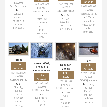
katselua
kke2006
%17.%05.%06
%17.%05.%06
%16:%toukokuu
%06.%05.%06
kke2006
kke2006
kla2006
Jazi
:
%10:%toukokuu
%14:%toukokuu
%23:%toukokuu
tukevan
Jazi
: Juu
Jazi
:
näköisesti
Jazi
: Tutun
niin n_ytti
taitaa se
nuo tunkit
näköistä...
olevan sit_
olla vaan
:-_ ei se
mistäköhän
remppaa
niin ett_
liikaa ole...
johtuis
mit_ siihen
ihan
täytynee...
ti...
jokaisessa
kone...
POnsu
Lynx
valmet 6400,
6254
ponssen
6188
Kronos ja
katselua
vetoa
katselua
rankakuorma
%04.%02.%06
10185
%27.%12.%05
4997
kla2006
katselua
kti2005
katselua
%11:%helmikuu
%16:%joulukuu
%20.%01.%06
%21.%01.%06
Jazi
:
Jazi
: mik_
kpe2006
kla2006
Mitenk_
tul 503
%23:%tammikuu
%23:%tammikuu
tuollla
Rotaxiin
Jazi
: Voe
Jazi
:
takana
ett_ piti
ruoja
Tuommoinen
olevassa
tuollainen
sent__n...
ku olis
pakun
tuonne ...
tais olla
ranka
kyless_
oikeen