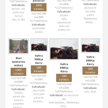
%17:%helmikuu
%22.%02.%06
perässä?
%16:%helmikuu
kke2006
ValtraKuski
:
ValtraKuski
:
21899
%17:%helmikuu
joo hyvä oli
joo kyll_ tuo
katselua
tuo video
ValtraKuski
:
proto asia
%22.%02.%06
pätkä
jos joku
nyt tuli
kke2006
Miehekästä
vielä
selv_ks
Sen
%17:%helmikuu
menoo ...
selventäs et
...
ValtraKuski
:
onko nää
alanmiehet
protot, siis
asialla
...
Valtra
Valtra
Masi
8400 ja
8400 ja
laskeutuu
Kärry
Valtra
Kärry
mäkeä
5260
8400 ja
5260
12402
katselua
Kärry
katselua
katselua
%21.%02.%06
5260
%20.%02.%06
%22.%02.%06
kti2006
katselua
kma2006
kke2006
%13:%helmikuu
%20.%02.%06
%18:%helmikuu
%16:%helmikuu
ValtraKuski
:
kma2006
ValtraKuski
:
ValtraKuski
:
joo pitääki
%19:%helmikuu
niih_ se on
Talvella
tässä joku
ValtraKuski
: no sitä tässä
sukset alle
päivä ite
oon
Savusta
kysästä...
mietiskellykki...Melkeimpä
päätellen
voisi...
pitää a...