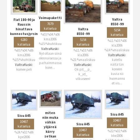
Voimapaketti
Valtra
Fiat 180-90 ja
7679
8550 -99
Raussin
katselua
hinattava
Valtra
5154
kunnostusjyrsin
8550 -99
%03.%04.%06
katselua
kma2006
6280
5154
%11.%03.%06
%15:%huhtikuu
katselua
katselua
kla2006
ValtraKuski
:
%14:%maaliskuu
%03.%04.%06
%11.%03.%06
Nyt ollaan siinä
kma2006
kla2006
ValtraKuski
:
olennaisessa ja
%15:%huhtikuu
%21:%maaliskuu
katellu
parhaimmassa
näitä tän
ValtraKuski
:
ValtraKuski
:
kone...
koneen
komee peli
Ok pit__p_
kuvia nii
k_yd_
huomannu
vilkaseen!
et vis...
miten
Sisu A45
Sisu A45
niin muka
10467
10467
vähän
Sisu A45
katselua
katselua
ylijäreä
10467
%22.%02.%06
kärry
%24.%02.%06
katselua
kke2006
zetkan
kpe2006