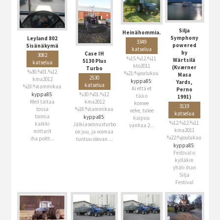
Silja
Heinähommia.
Symphony
Leyland 802
3349
powered
Sisänäkymä
katselua
by
Case IH
3082
%15.%12.%11
Wärtsilä
5130 Plus
katselua
kto2011
(Kværner
Turbo
%30.%01.%12
%21:%joulukuu
Masa
2530
kma2012
kyppa85
:
Yards,
katselua
%18:%tammikuu
Ai että et
Perno
%30.%01.%12
kyppa85
:
tää o
1991)
kma2012
Meil taitaa
komee
3119
%18:%tammikuu
tossa
vehe, tulee
katselua
toimia
kyppa85
:
kaipuu
%12.%12.%11
kaikki
Jälkiasennusturbo
vanhaa 2...
kma2011
mittarit
on juu, ja voimaa
%22:%joulukuu
iha poltt...
tuntuu olevan ...
kyppa85
:
Festival o
kylläkin
yhäti ihan
Silja
Festival