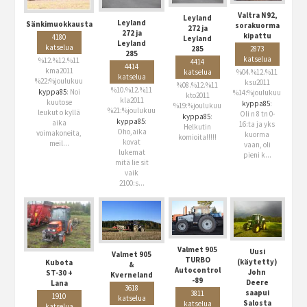
Valtra N92,
Leyland
Leyland
Sänkimuokkausta
sorakuorma
272 ja
272 ja
kipattu
4180
Leyland
Leyland
katselua
285
2873
285
katselua
%12.%12.%11
4414
4414
kma2011
katselua
%04.%12.%11
katselua
%22:%joulukuu
ksu2011
%08.%12.%11
%10.%12.%11
kyppa85
: Noi
%14:%joulukuu
kto2011
kla2011
kuutose
kyppa85
:
%19:%joulukuu
%21:%joulukuu
leukut o kyllä
Oli n 8 tn 0-
kyppa85
:
kyppa85
:
aika
16:ta ja yks
Helkutin
Oho,aika
voimakoneita,
kuorma
komioita!!!!!
kovat
meil...
vaan, oli
lukemat
pieni k...
mitä lie sit
vaik
2100:s...
Valmet 905
Uusi
Valmet 905
TURBO
(käytetty)
Kubota
&
Autocontrol
John
ST-30 +
Kverneland
-89
Deere
Lana
3618
saapui
3811
1910
katselua
Salosta
katselua
katselua