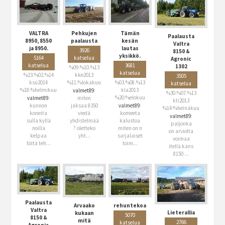
VALTRA
Pehkujen
Tämän
Paalausta
8950, 8550
paalausta
kesän
Valtra
ja 8950.
lautas
3926
8150 &
yksikkö.
5164
katselua
Agronic
katselua
3681
1302
%09.%10.%13
katselua
%23.%02.%14
kke2013
3505
ksu2014
%11:%lokakuu
%03.%08.%13
katselua
%18:%helmikuu
kla2013
valmet89
:
%30.%07.%13
%20:%elokuu
valmet89
:
miten
kti2013
kunnon
jaksaa 8350
valmet89
:
%14:%heinäkuu
koneita
viedä
komeeta
valmet89
:
sulla kyllä
yhdistelmää
kalustoa
paljonka
noilla
? oletteko
miten on n
on arviolta
kelpaa
yht...
sarjalaiset
voimaa
töitä teh...
toim...
itellä kans
8150 ...
Paalausta
Arvaako
rehuntekoa
Valtra
Lieterallia
kukaan
5070
8150 &
mitä
2766
katselua
Agronic