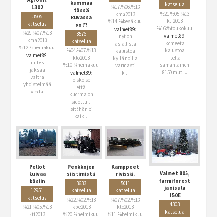
kummaa
katselua
%17.%06.%13
1302
tässä
%21.%05.%13
kma2013
3505
kuvassa
kti2013
%14:%kesäkuu
katselua
on ??
%16:%toukokuu
valmet89
:
%29.%07.%13
3576
valmet89
:
nyt on
kma2013
katselua
komeeta
asiallista
%12:%heinäkuu
%04.%07.%13
kalustoa
kalustoa
valmet89
:
kto2013
itellä
kyllä noilla
mites
%10:%heinäkuu
samanlainen
varmasti
jaksaa
8150 mut ...
valmet89
:
k...
valtra
oisko se
yhdistelmää
että
viedä
kuorma on
sidottu...
sitähän ei
kaik...
Pellot
Penkkojen
Kamppeet
Valmet 805,
kuivaa
siistimistä
rivissä.
farmiforest
käsiin
3633
5011
ja nisula
12951
katselua
katselua
150E
katselua
%22.%02.%13
%07.%02.%13
4303
%21.%05.%13
kpe2013
kto2013
katselua
kti2013
%20:%helmikuu
%11:%helmikuu