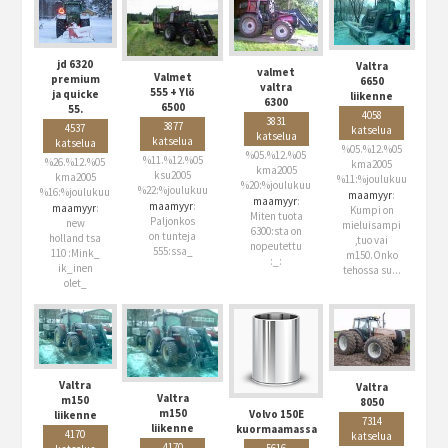
jd 6320
Valtra
valmet
Valmet
premium
6650
valtra
555 + Ylö
ja quicke
liikenne
6300
6500
55.
4058
3831
3877
4537
katselua
katselua
katselua
katselua
%05.%12.%05
%05.%12.%05
%11.%12.%05
%26.%12.%05
kma2005
kma2005
ksu2005
kma2005
%11:%joulukuu
%20:%joulukuu
%22:%joulukuu
%16:%joulukuu
maamyyr
:
maamyyr
:
maamyyr
:
maamyyr
:
Kumpi on
Miten tuota
Paljonkos
new
mieluisampi
6300:sta on
on tunteja
holland tsa
,tuo vai
nopeutettu
555:ssa_
110 :Mink_
m150.Onko
:_:
ik_inen
tehossa su...
olet_
Valtra
Valtra
Valtra
m150
8050
m150
Volvo 150E
liikenne
7314
liikenne
kuormaamassa
4170
katselua
4170
5616