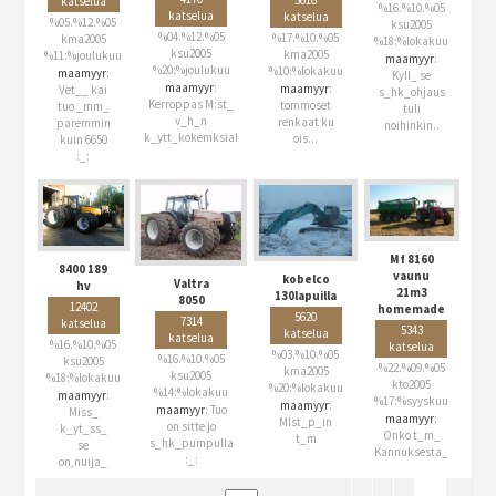
katselua
%16.%10.%05
katselua
katselua
%05.%12.%05
ksu2005
%04.%12.%05
%17.%10.%05
kma2005
%18:%lokakuu
ksu2005
kma2005
%11:%joulukuu
maamyyr
:
%20:%joulukuu
%10:%lokakuu
maamyyr
:
Kyll_ se
maamyyr
:
maamyyr
:
Vet__ kai
s_hk_ohjaus
Kerroppas M:st_
tommoset
tuo _mm_
tuli
v_h_n
renkaat ku
paremmin
noihinkin..
k_ytt_kokemksia!
ois...
kuin 6650
:_:
Mf 8160
8400 189
vaunu
kobelco
Valtra
hv
21m3
130lapuilla
8050
12402
homemade
5620
7314
katselua
5343
katselua
katselua
%16.%10.%05
katselua
%03.%10.%05
%16.%10.%05
ksu2005
%22.%09.%05
kma2005
ksu2005
%18:%lokakuu
kto2005
%20:%lokakuu
%14:%lokakuu
maamyyr
:
%17:%syyskuu
maamyyr
:
maamyyr
: Tuo
Miss_
maamyyr
:
MIst_p_in
on sitte jo
k_yt_ss_
Onko t_m_
t_m
s_hk_pumpulla
se
Kannuksesta_
:_:
on,nuija_