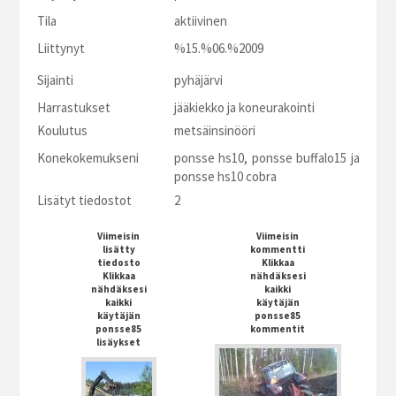
Tila
aktiivinen
Liittynyt
%15.%06.%2009
Sijainti
pyhäjärvi
Harrastukset
jääkiekko ja koneurakointi
Koulutus
metsäinsinööri
Konekokemukseni
ponsse hs10, ponsse buffalo15 ja
ponsse hs10 cobra
Lisätyt tiedostot
2
Viimeisin
Viimeisin
lisätty
kommentti
tiedosto
Klikkaa
Klikkaa
nähdäksesi
nähdäksesi
kaikki
kaikki
käytäjän
käytäjän
ponsse85
ponsse85
kommentit
lisäykset