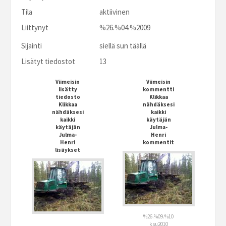
Tila
aktiivinen
Liittynyt
%26.%04.%2009
Sijainti
siellä sun täällä
Lisätyt tiedostot
13
Viimeisin
Viimeisin
lisätty
kommentti
tiedosto
Klikkaa
Klikkaa
nähdäksesi
nähdäksesi
kaikki
kaikki
käytäjän
käytäjän
Julma-
Julma-
Henri
Henri
kommentit
lisäykset
%26.%09.%10
ksu2010