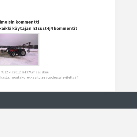
iimeisin kommentti
kaikki käytäjän h1sust4j4 kommentit
.%12 kla2012 %13:%maaliskuu
okasta. montako rekkaa tulee vuodessa levitettyä?