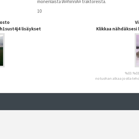
monenlaista lÃ¤hinnÃ¤ traktoreista.
10
dosto
V
h1sust4j4 lisäykset
Klikkaa nähdäksesi 
%03.%03
no tuohan alkaa jo olla teh