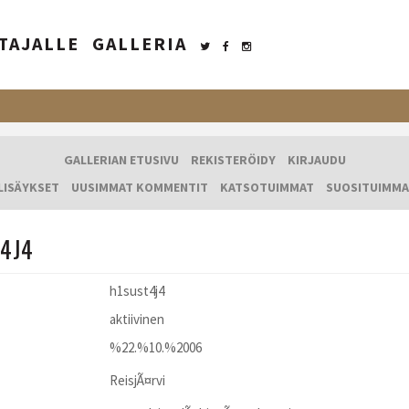
TAJALLE
GALLERIA
GALLERIAN ETUSIVU
REKISTERÖIDY
KIRJAUDU
LISÄYKSET
UUSIMMAT KOMMENTIT
KATSOTUIMMAT
SUOSITUIMMA
4J4
h1sust4j4
aktiivinen
%22.%10.%2006
ReisjÃ¤rvi