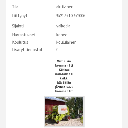
Tila
aktiivinen
Liittynyt
%21.%10.%2006
Sijainti
valkeala
Harrastukset
koneet
Koulutus
koululainen
Lisätyt tiedostot
0
Viimeisin
kommentti
Klikkaa
nähdäksesi
kaikki
käytäjän
jÃ¶nssi6320
kommentit