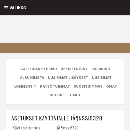
VALIKKO
GALLERIAN ETUSIVU
REKISTERÖIDY
KIRJAUDU
ALBUMILISTA
UUSIMMAT LISÄYKSET
UUSIMMAT
KOMMENTIT
KATSOTUIMMAT
SUOSITUIMMAT
OMAT
SUOSIKIT
HAKU
ASETUKSET KÄYTTÄJÄLLE JÃ¶NSSI6320
Käyttäjätunnus
jÃ¶nssi6320