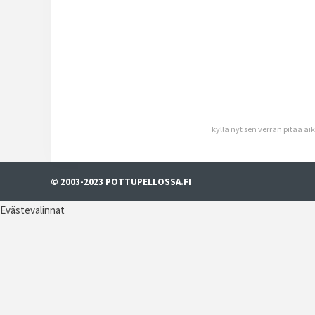
kyllä nyt sen verran pitää aik
© 2003-2023 POTTUPELLOSSA.FI
Evästevalinnat