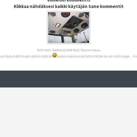
Klikkaa nähdäksesi kaikki käytäjän Sane kommentit
%30.%01.%08 kke2008 %22:%tammikuu
aa löytyä että kopin pitää siistinä
paljo mukavempi tehä töitäki ku on siisti koppi... mu