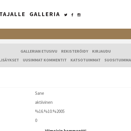
TAJALLE
GALLERIA
GALLERIAN ETUSIVU
REKISTERÖIDY
KIRJAUDU
LISÄYKSET
UUSIMMAT KOMMENTIT
KATSOTUIMMAT
SUOSITUIMMA
Sane
aktiivinen
%16.%10.%2005
0
Viimeisin kommentti