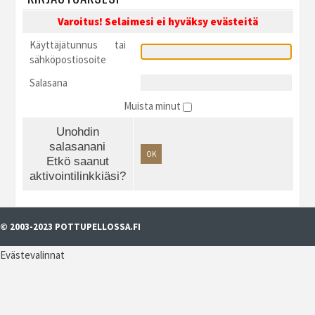
Varoitus! Selaimesi ei hyväksy evästeitä
Käyttäjätunnus tai
sähköpostiosoite
Salasana
Muista minut
Unohdin
salasanani
OK
Etkö saanut
aktivointilinkkiäsi?
© 2003-2023 POTTUPELLOSSA.FI
Evästevalinnat