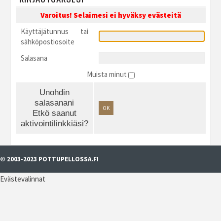
Varoitus! Selaimesi ei hyväksy evästeitä
Käyttäjätunnus tai
sähköpostiosoite
Salasana
Muista minut
Unohdin
salasanani
OK
Etkö saanut
aktivointilinkkiäsi?
© 2003-2023 POTTUPELLOSSA.FI
Evästevalinnat