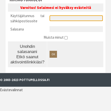
Varoitus! Selaimesi ei hyväksy evästeitä
Käyttäjätunnus tai
sähköpostiosoite
Salasana
Muista minut
Unohdin
salasanani
OK
Etkö saanut
aktivointilinkkiäsi?
© 2003-2023 POTTUPELLOSSA.FI
Evästevalinnat