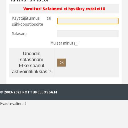
Varoitus! Selaimesi ei hyväksy evästeitä
Käyttäjätunnus tai
sähköpostiosoite
Salasana
Muista minut
Unohdin
salasanani
OK
Etkö saanut
aktivointilinkkiäsi?
© 2003-2023 POTTUPELLOSSA.FI
Evästevalinnat