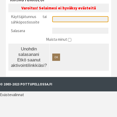
Varoitus! Selaimesi ei hyväksy evästeitä
Käyttäjätunnus tai
sähköpostiosoite
Salasana
Muista minut
Unohdin
salasanani
OK
Etkö saanut
aktivointilinkkiäsi?
© 2003-2023 POTTUPELLOSSA.FI
Evästevalinnat