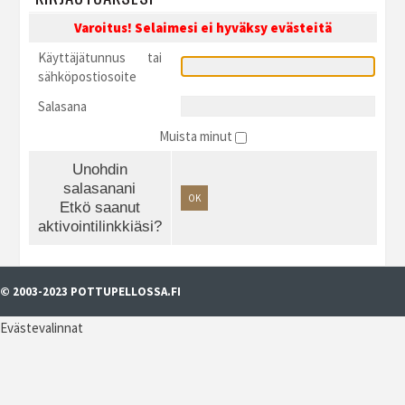
Varoitus! Selaimesi ei hyväksy evästeitä
Käyttäjätunnus tai
sähköpostiosoite
Salasana
Muista minut
Unohdin
salasanani
OK
Etkö saanut
aktivointilinkkiäsi?
© 2003-2023 POTTUPELLOSSA.FI
Evästevalinnat