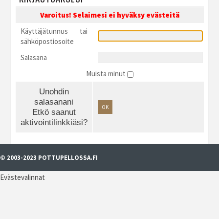
Varoitus! Selaimesi ei hyväksy evästeitä
Käyttäjätunnus tai
sähköpostiosoite
Salasana
Muista minut
Unohdin
salasanani
OK
Etkö saanut
aktivointilinkkiäsi?
© 2003-2023 POTTUPELLOSSA.FI
Evästevalinnat