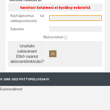
Varoitus! Selaimesi ei hyväksy evästeitä
Käyttäjätunnus tai
sähköpostiosoite
Salasana
Muista minut
Unohdin
salasanani
OK
Etkö saanut
aktivointilinkkiäsi?
© 2003-2023 POTTUPELLOSSA.FI
Evästevalinnat