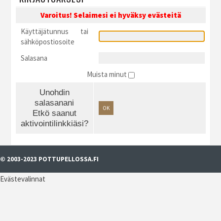
Varoitus! Selaimesi ei hyväksy evästeitä
Käyttäjätunnus tai
sähköpostiosoite
Salasana
Muista minut
Unohdin
salasanani
OK
Etkö saanut
aktivointilinkkiäsi?
© 2003-2023 POTTUPELLOSSA.FI
Evästevalinnat