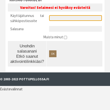
Varoitus! Selaimesi ei hyväksy evästeitä
Käyttäjätunnus tai
sähköpostiosoite
Salasana
Muista minut
Unohdin
salasanani
OK
Etkö saanut
aktivointilinkkiäsi?
© 2003-2023 POTTUPELLOSSA.FI
Evästevalinnat