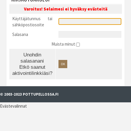
Varoitus! Selaimesi ei hyväksy evästeitä
Käyttäjätunnus tai
sähköpostiosoite
Salasana
Muista minut
Unohdin
salasanani
OK
Etkö saanut
aktivointilinkkiäsi?
© 2003-2023 POTTUPELLOSSA.FI
Evästevalinnat