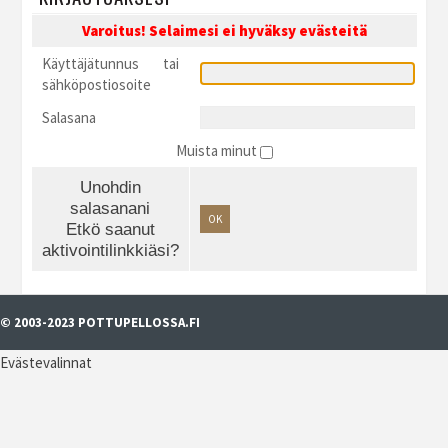
Varoitus! Selaimesi ei hyväksy evästeitä
Käyttäjätunnus tai
sähköpostiosoite
Salasana
Muista minut
Unohdin
salasanani
OK
Etkö saanut
aktivointilinkkiäsi?
© 2003-2023 POTTUPELLOSSA.FI
Evästevalinnat