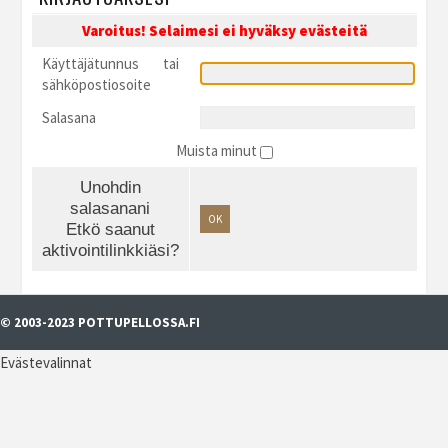
Varoitus! Selaimesi ei hyväksy evästeitä
Käyttäjätunnus tai
sähköpostiosoite
Salasana
Muista minut
Unohdin
salasanani
OK
Etkö saanut
aktivointilinkkiäsi?
© 2003-2023 POTTUPELLOSSA.FI
Evästevalinnat