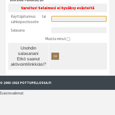
Varoitus! Selaimesi ei hyväksy evästeitä
Käyttäjätunnus tai
sähköpostiosoite
Salasana
Muista minut
Unohdin
salasanani
OK
Etkö saanut
aktivointilinkkiäsi?
© 2003-2023 POTTUPELLOSSA.FI
Evästevalinnat