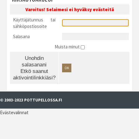
Varoitus! Selaimesi ei hyväksy evästeitä
Käyttäjätunnus tai
sähköpostiosoite
Salasana
Muista minut
Unohdin
salasanani
OK
Etkö saanut
aktivointilinkkiäsi?
© 2003-2023 POTTUPELLOSSA.FI
Evästevalinnat