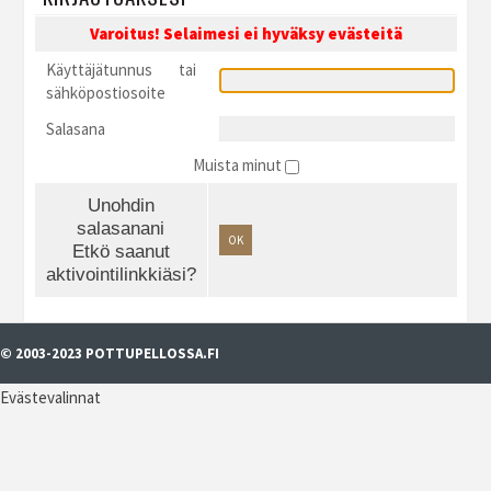
Varoitus! Selaimesi ei hyväksy evästeitä
Käyttäjätunnus tai
sähköpostiosoite
Salasana
Muista minut
Unohdin
salasanani
OK
Etkö saanut
aktivointilinkkiäsi?
© 2003-2023 POTTUPELLOSSA.FI
Evästevalinnat