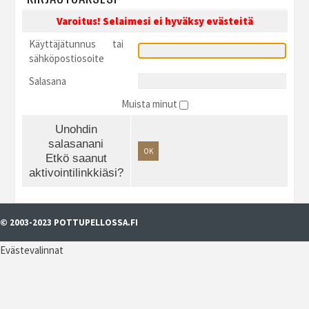
Varoitus! Selaimesi ei hyväksy evästeitä
Käyttäjätunnus tai
sähköpostiosoite
Salasana
Muista minut
Unohdin
salasanani
OK
Etkö saanut
aktivointilinkkiäsi?
© 2003-2023 POTTUPELLOSSA.FI
Evästevalinnat