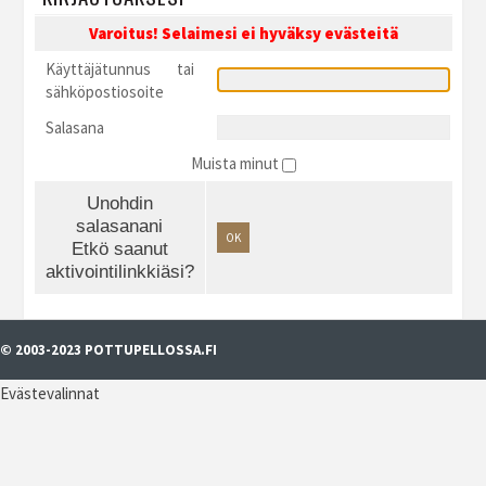
Varoitus! Selaimesi ei hyväksy evästeitä
Käyttäjätunnus tai
sähköpostiosoite
Salasana
Muista minut
Unohdin
salasanani
OK
Etkö saanut
aktivointilinkkiäsi?
© 2003-2023 POTTUPELLOSSA.FI
Evästevalinnat