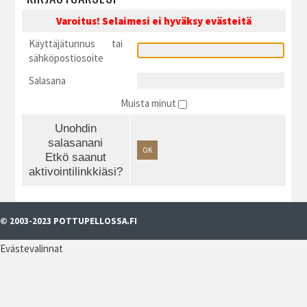
Varoitus! Selaimesi ei hyväksy evästeitä
Käyttäjätunnus tai
sähköpostiosoite
Salasana
Muista minut
Unohdin
salasanani
OK
Etkö saanut
aktivointilinkkiäsi?
© 2003-2023 POTTUPELLOSSA.FI
Evästevalinnat