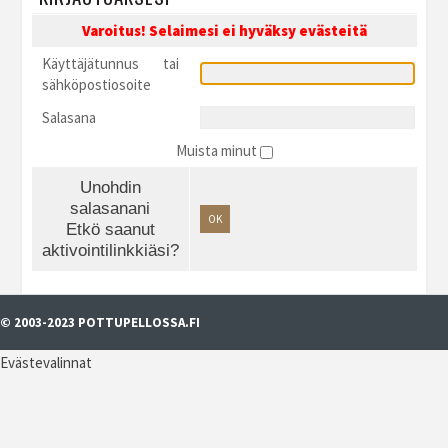
Varoitus! Selaimesi ei hyväksy evästeitä
Käyttäjätunnus tai
sähköpostiosoite
Salasana
Muista minut
Unohdin
salasanani
OK
Etkö saanut
aktivointilinkkiäsi?
© 2003-2023 POTTUPELLOSSA.FI
Evästevalinnat