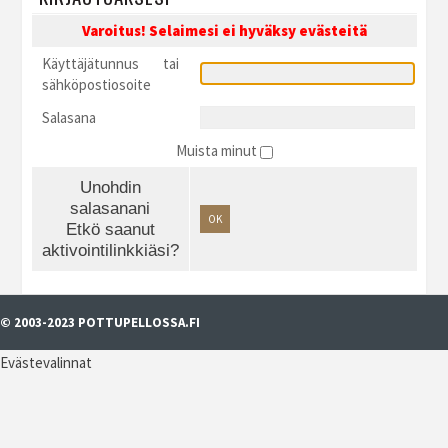
Varoitus! Selaimesi ei hyväksy evästeitä
Käyttäjätunnus tai
sähköpostiosoite
Salasana
Muista minut
Unohdin
salasanani
OK
Etkö saanut
aktivointilinkkiäsi?
© 2003-2023 POTTUPELLOSSA.FI
Evästevalinnat