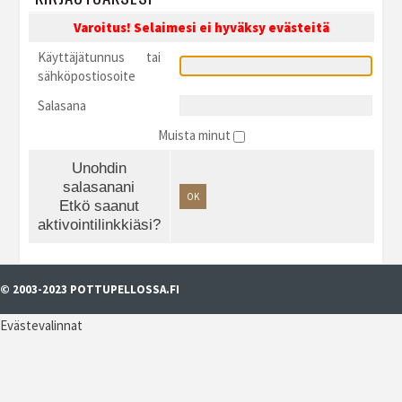
Varoitus! Selaimesi ei hyväksy evästeitä
Käyttäjätunnus tai
sähköpostiosoite
Salasana
Muista minut
Unohdin
salasanani
OK
Etkö saanut
aktivointilinkkiäsi?
© 2003-2023 POTTUPELLOSSA.FI
Evästevalinnat