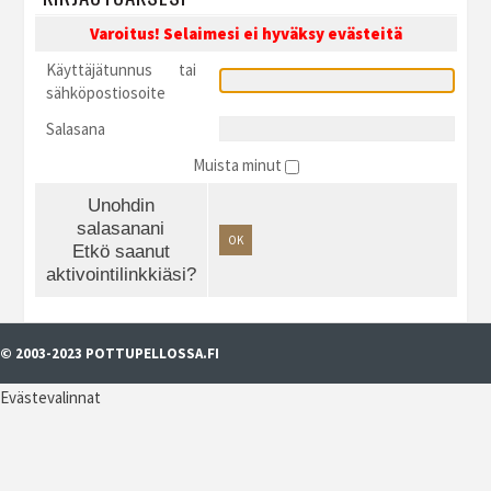
Varoitus! Selaimesi ei hyväksy evästeitä
Käyttäjätunnus tai
sähköpostiosoite
Salasana
Muista minut
Unohdin
salasanani
OK
Etkö saanut
aktivointilinkkiäsi?
© 2003-2023 POTTUPELLOSSA.FI
Evästevalinnat