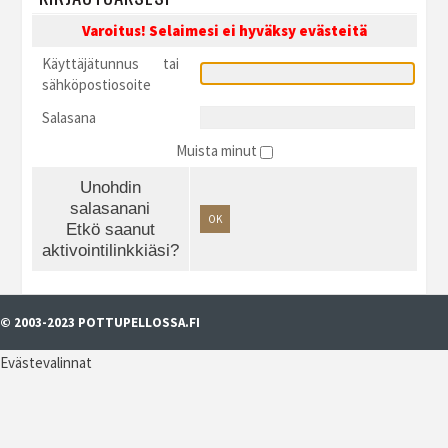
Varoitus! Selaimesi ei hyväksy evästeitä
Käyttäjätunnus tai
sähköpostiosoite
Salasana
Muista minut
Unohdin
salasanani
OK
Etkö saanut
aktivointilinkkiäsi?
© 2003-2023 POTTUPELLOSSA.FI
Evästevalinnat