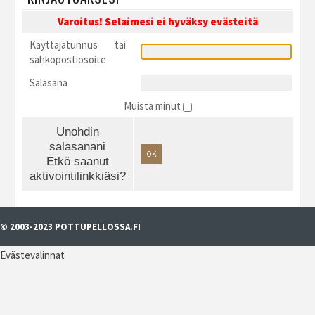
Varoitus! Selaimesi ei hyväksy evästeitä
Käyttäjätunnus tai
sähköpostiosoite
Salasana
Muista minut
Unohdin
salasanani
OK
Etkö saanut
aktivointilinkkiäsi?
© 2003-2023 POTTUPELLOSSA.FI
Evästevalinnat