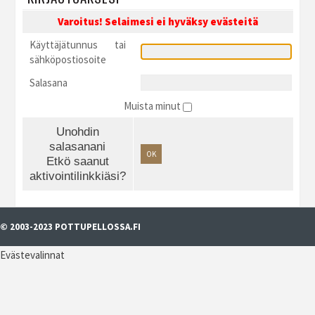
Varoitus! Selaimesi ei hyväksy evästeitä
Käyttäjätunnus tai
sähköpostiosoite
Salasana
Muista minut
Unohdin
salasanani
OK
Etkö saanut
aktivointilinkkiäsi?
© 2003-2023 POTTUPELLOSSA.FI
Evästevalinnat