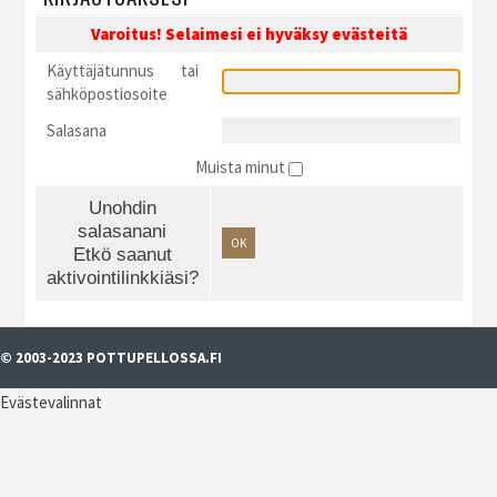
Varoitus! Selaimesi ei hyväksy evästeitä
Käyttäjätunnus tai
sähköpostiosoite
Salasana
Muista minut
Unohdin
salasanani
OK
Etkö saanut
aktivointilinkkiäsi?
© 2003-2023 POTTUPELLOSSA.FI
Evästevalinnat