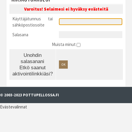
Varoitus! Selaimesi ei hyväksy evästeitä
Käyttäjätunnus tai
sähköpostiosoite
Salasana
Muista minut
Unohdin
salasanani
OK
Etkö saanut
aktivointilinkkiäsi?
© 2003-2023 POTTUPELLOSSA.FI
Evästevalinnat