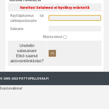
Varoitus! Selaimesi ei hyväksy evästeitä
Käyttäjätunnus tai
sähköpostiosoite
Salasana
Muista minut
Unohdin
salasanani
OK
Etkö saanut
aktivointilinkkiäsi?
© 2003-2023 POTTUPELLOSSA.FI
Evästevalinnat