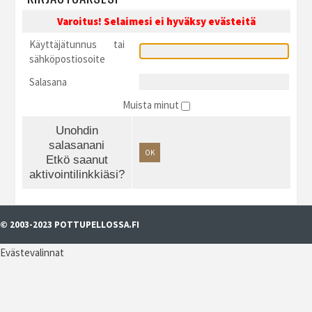
Varoitus! Selaimesi ei hyväksy evästeitä
Käyttäjätunnus tai
sähköpostiosoite
Salasana
Muista minut
Unohdin
salasanani
OK
Etkö saanut
aktivointilinkkiäsi?
© 2003-2023 POTTUPELLOSSA.FI
Evästevalinnat